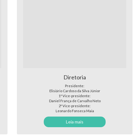
Diretoria
Presidente:
Elisiário Cardoso da Silva Júnior
1º Vice-presidente:
Daniel França de Carvalho Neto
2º Vice-presidente:
Leonardo Fonseca Maia
Leia mais