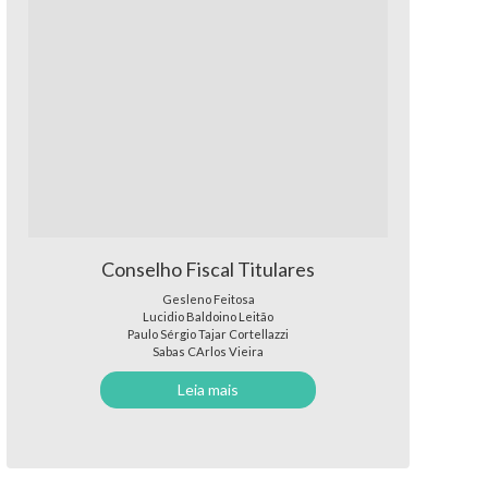
Conselho Fiscal Titulares
Gesleno Feitosa
Lucidio Baldoino Leitão
Paulo Sérgio Tajar Cortellazzi
Sabas CArlos Vieira
Leia mais