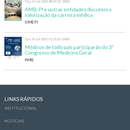
Thu, 17 Jul 2025 08:57:32 -0300
AMB-PI e outras entidades discutem a
valorização da carreira médica
SIMEPI
Tue, 01 Jul 2025 11:13:10 -0300
Médicos de todo país participarão do 3º
Congresso de Medicina Geral
AMB
LINKS RÁPIDOS
INSTITUCIONAL
NOTÍCIAS